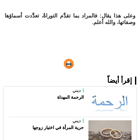
وعلى هذا يقال: فالمراد بما تقدَّم التوراةُ، تعدَّدت أسماؤها
وصفاتها، والله أعلم.
إقرأ أيضاً
ديني
الرحمة المهداة
ديني
حرية المرأة في اختيار زوجها