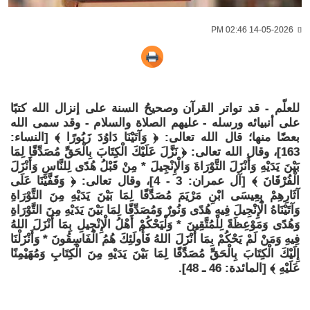
14-05-2026 02:46 PM
للعلّم - قد تواتر القرآن وصحيحُ السنة على إنزال الله كتبًا
على أنبيائه ورسله - عليهم الصلاة والسلام - وقد سمى الله
بعضًا منها؛ قال الله تعالى: ﴿ وَآتَيْنَا دَاوُدَ زَبُورًا ﴾ [النساء:
163]، وقال الله تعالى: ﴿ نَزَّلَ عَلَيْكَ الْكِتَابَ بِالْحَقِّ مُصَدِّقًا لِمَا
بَيْنَ يَدَيْهِ وَأَنْزَلَ التَّوْرَاةَ وَالْإِنْجِيلَ * مِنْ قَبْلُ هُدًى لِلنَّاسِ وَأَنْزَلَ
الْفُرْقَانَ ﴾ [آل عمران: 3 - 4]، وقال تعالى: ﴿ وَقَفَّيْنَا عَلَى
آثَارِهِمْ بِعِيسَى ابْنِ مَرْيَمَ مُصَدِّقًا لِمَا بَيْنَ يَدَيْهِ مِنَ التَّوْرَاةِ
وَآتَيْنَاهُ الْإِنْجِيلَ فِيهِ هُدًى وَنُورٌ وَمُصَدِّقًا لِمَا بَيْنَ يَدَيْهِ مِنَ التَّوْرَاةِ
وَهُدًى وَمَوْعِظَةً لِلْمُتَّقِينَ * وَلْيَحْكُمْ أَهْلُ الْإِنْجِيلِ بِمَا أَنْزَلَ اللهُ
فِيهِ وَمَنْ لَمْ يَحْكُمْ بِمَا أَنْزَلَ اللهُ فَأُولَئِكَ هُمُ الْفَاسِقُونَ * وَأَنْزَلْنَا
إِلَيْكَ الْكِتَابَ بِالْحَقِّ مُصَدِّقًا لِمَا بَيْنَ يَدَيْهِ مِنَ الْكِتَابِ وَمُهَيْمِنًا
عَلَيْهِ ﴾ [المائدة: 46 ـ 48].