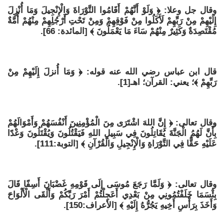
وقال جل وعلا: ﴿ وَلَوْ أَنَّهُمْ أَقَامُوا التَّوْرَاةَ وَالْإِنْجِيلَ وَمَا أُنْزِلَ
إِلَيْهِمْ مِنْ رَبِّهِمْ لَأَكَلُوا مِنْ فَوْقِهِمْ وَمِنْ تَحْتِ أَرْجُلِهِمْ مِنْهُمْ أُمَّةٌ
مُقْتَصِدَةٌ وَكَثِيرٌ مِنْهُمْ سَاءَ مَا يَعْمَلُونَ ﴾ [المائدة: 66].
قال ابن عباس رضي الله عنه قوله: ﴿ وَمَا أُنزلَ إِلَيْهِمْ مِنْ
رَبِّهِمْ ﴾؛ يعني: القرآن؛ اهـ[1].
وقال تعالى: ﴿ إِنَّ اللهَ اشْتَرَى مِنَ الْمُؤْمِنِينَ أَنْفُسَهُمْ وَأَمْوَالَهُمْ
بِأَنَّ لَهُمُ الْجَنَّةَ يُقَاتِلُونَ فِي سَبِيلِ اللهِ فَيَقْتُلُونَ وَيُقْتَلُونَ وَعْدًا
عَلَيْهِ حَقًّا فِي التَّوْرَاةِ وَالْإِنْجِيلِ وَالْقُرْآنِ ﴾ [التوبة:111].
وقال تعالى: ﴿ وَلَمَّا رَجَعَ مُوسَى إِلَى قَوْمِهِ غَضْبَانَ أَسِفًا قَالَ
بِئْسَمَا خَلَفْتُمُونِي مِنْ بَعْدِي أَعَجِلْتُمْ أَمْرَ رَبِّكُمْ وَأَلْقَى الْأَلْوَاحَ
وَأَخَذَ بِرَأْسِ أَخِيهِ يَجُرُّهُ إِلَيْهِ ﴾ [الأعراف:150].