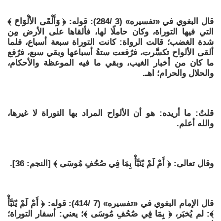
قال البغوي في «تفسيره» (3 /284): قوله: ﴿ وَأَلْقَى الألْوَاحَ ﴾
التي فيها التوراة، وكان حاملًا لها، فألقاها على الأرض مِن
شدة الغضب؛ قالت الرواة: كانت التوراة سبعة أسباع، فلما
ألقى الألواح تكسَّرت، فرُفعت ستةُ أسباعها وبقي سبع، فرُفع
ما كان من أخبار الغيب، وبقي ما فيه الموعظة والأحكام،
والحلال والحرام؛ اهـ.
قلتُ: ما أريده: هو أن الألواح المراد بها التوراة لا غيرها،
والله أعلم.
وقال تعالى: ﴿ أَمْ لَمْ يُنَبَّأْ بِمَا فِي صُحُفِ مُوسَى ﴾ [النجم: 36].
قال الإمام البغوي في «تفسيره» (7 /414): قوله: ﴿ أَمْ لَمْ يُنَبَّأْ
﴾: لم يُخبَر، ﴿ بِمَا فِي صُحُفِ مُوسَى ﴾؛ يعني: أسفار التوراة؛