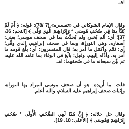
اهـ.
وقال الإمام الشوكاني في «تفسيره» (7 /78): قوله: ﴿ أَمْ لَمْ
يُنَبَّأْ بِمَا فِي صُحُفِ مُوسَى * وَإِبْرَاهِيمَ الَّذِي وَفَّى ﴾ [النجم: 36،
37]؛ أي: ألم يُخبر، ولم يُحدَّث بما في صحف موسى؛ يعني:
أسفاره، وهي التوراة، وبما في صحف إبراهيم، الذي وفَّى؛
أي: تَمَّم وأكمَل ما أُمر به؛ قال المفسرون: أي: بلَّغ قومه ما
أُمر به، وأدَّاه إليهم، وقيل: بالَغ في الوفاء بما عاهد الله عليه،
ثم بيَّن سبحانه ما في صُحفهما؛ اهـ.
قلت: ما أُريده: هو أن صحف موسى المراد بها التوراة،
وإثبات صحف إبراهيم عليه السلام، والله أعلم.
وقال جل جلاله: ﴿ إِنَّ هَذَا لَفِي الصُّحُفِ الْأُولَى * صُحُفِ
إِبْرَاهِيمَ وَمُوسَى ﴾ [الأعلى: 18، 19].