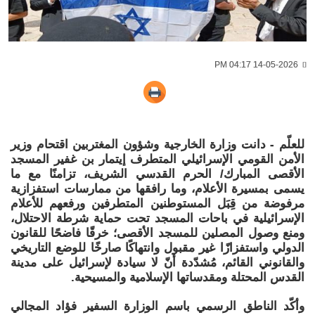
14-05-2026 04:17 PM
للعلّم - ‏دانت وزارة الخارجية وشؤون المغتربين اقتحام وزير
الأمن القومي الإسرائيلي المتطرف إيتمار بن غفير المسجد
الأقصى المبارك/ الحرم القدسي الشريف، تزامنًا مع ما
يسمى بمسيرة الأعلام، وما رافقها من ممارسات استفزازية
مرفوضة من قِبَل المستوطنين المتطرفين ورفعهم للأعلام
الإسرائيلية في باحات المسجد تحت حماية شرطة الاحتلال،
ومنع وصول المصلين للمسجد الأقصى؛ خرقًا فاضحًا للقانون
الدولي واستفزازًا غير مقبول وانتهاكًا صارخًا للوضع التاريخي
والقانوني القائم، مُشدّدة أنّ لا سيادة لإسرائيل على مدينة
القدس المحتلة ومقدساتها الإسلامية والمسيحية.
‏وأكّد الناطق الرسمي باسم الوزارة السفير فؤاد المجالي