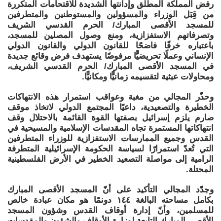
رفض المملكة المطلق وإدانتها الشديدة للاقتحامات المتكررة
من قِبَل الوزراء والمسؤولين والمستوطنين والمتطرفين
للمسجد الأقصى المبارك/ الحرم القدسي الشريف
وتصرفاتهم الاستفزازية، ومنع وصول المصلين للمسجد،
باعتباره خرقًا فاضحًا للقانون الدولي والقانون الدولي
الإنساني وعملًا تحريضيًّا مرفوضًا يستهدف فرض وقائع جديدة
في المسجد الأقصى المبارك/ الحرم القدسي الشريف،
ومحاولات عبثية لتقسيمه زمانيًّا ومكانيًّا.
‏وحذّر المجالي من مغبة وعواقب استمرار هذه الانتهاكات
الخطيرة والتصعيدية، داعيًا المجتمع الدولي لاتخاذ موقف
صارم يلزم إسرائيل بصفتها القوة القائمة بالاحتلال وقف
انتهاكاتها المستمرة تجاه المقدسات الإسلامية والمسيحية في
القدس وجميع الممارسات الاستفزازية للوزراء المتطرفين
التي تُعدّ استمرارًا لسياسة الحكومة الإسرائيلية المتطرفة
الرامية إلى مواصلة التصعيد الخطير في الأرض الفلسطينية
المحتلة.
‏وجدّد المجالي التأكيد على أنّ المسجد الأقصى المبارك
بكامل مساحته البالغة ١٤٤ دونمًا هو مكان عبادة خالص
للمسلمين، وأنّ إدارة أوقاف القدس وشؤون المسجد
الأقصى المبارك التابعة لوزارة الأوقاف والشؤون والمقدسات