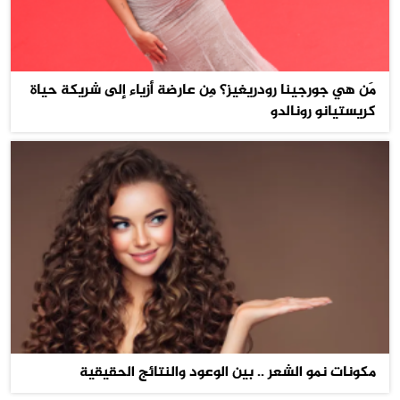
مَن هي جورجينا رودريغيز؟ مِن عارضة أزياء إلى شريكة حياة
كريستيانو رونالدو
مكونات نمو الشعر .. بين الوعود والنتائج الحقيقية