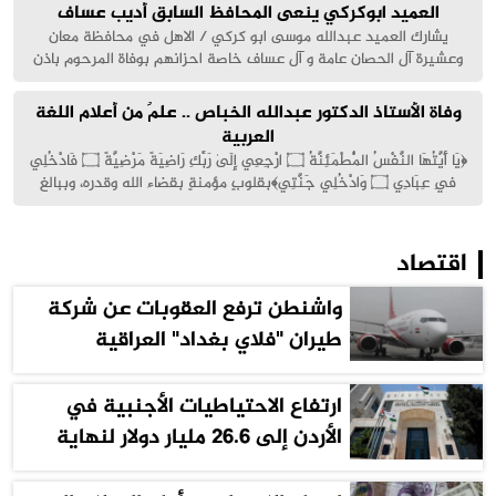
سليمان محمد موسى علاونة- صلاح عبدالله جبريل البواية- ظاهر
العميد ابوكركي ينعى المحافظ السابق أديب عساف
العبادي- عبدالجبار محمد زاهدة- عبدالحميد مصطفى- عطاف...
يشارك العميد عبدالله موسى ابو كركي / الاهل في محافظة معان
وعشيرة آل الحصان عامة و آل عساف خاصة احزانهم بوفاة المرحوم باذن
الله ( أديب أحمد عساف ) .ويتقدم ابو كركي من أبناء وأشقاء المرحوم
عامة بأحر مشاعر العزاء والمواساة القلبية مشاركا لهم في مصابهم الجلل
وفاة الأستاذ الدكتور عبدالله الخباص .. علمٌ من أعلام اللغة
ولا يملك إلا أن يرفع أكف الدعاء لله تعالى...
العربية
﴿يَا أَيَّتُهَا النَّفْسُ الْمُطْمَئِنَّةُ ۝ ارْجِعِي إِلَىٰ رَبِّكِ رَاضِيَةً مَرْضِيَّةً ۝ فَادْخُلِي
فِي عِبَادِي ۝ وَادْخُلِي جَنَّتِي﴾بقلوبٍ مؤمنةٍ بقضاء الله وقدره، وببالغ
الحزن والأسى، انتقل إلى رحمة الله تعالى فجر هذا اليوم الدكتور عبدالله
الخباص استاذ اللغة العربيةوسيُصلى على جثمانه...
اقتصاد
واشنطن ترفع العقوبات عن شركة
طيران "فلاي بغداد" العراقية
ارتفاع الاحتياطيات الأجنبية في
الأردن إلى 26.6 مليار دولار لنهاية
تموز