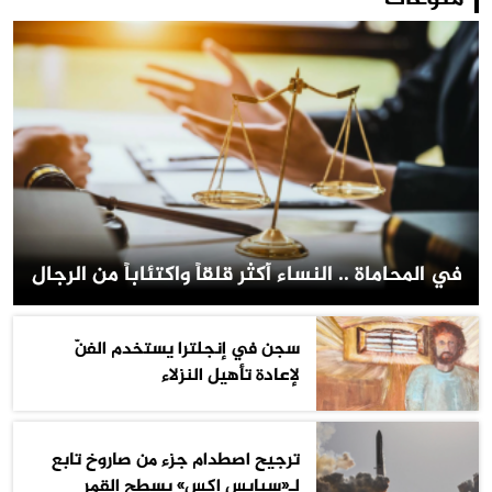
في المحاماة .. النساء أكثر قلقاً واكتئاباً من الرجال
سجن في إنجلترا يستخدم الفنّ
لإعادة تأهيل النزلاء
ترجيح اصطدام جزء من صاروخ تابع
لـ«سبايس إكس» بسطح القمر