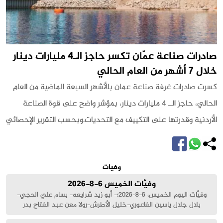
إدارة ترامب ترد 100 مليار دولار من رسوم "يوم
التحرير" الجمركية
أعادت إدارة دونالد ترامب ما يقرب من 100 مليار دولار كاسترداد للرسوم
الجمركية منذ أن ألغت المحكمة العليا الأميركية استخدامه لسلطات
الطوارئ لفرض رسوم على الشركاء التجاريين في وقت سابق من هذا
العام.ووفق ما نقلته صحيفة فاينانشيال تايمز، أبلغ مسؤولو الجمارك
الأميركيون قضاة محكمة التجارة الدولية...
وفيات
وفيَّات الخميس 6-8-2026
وفيَّات اليوم الخميس، 6-8-2026:- أبو زيد شرايعه- بسام علي الحجي-
بلال جلال ياسين الفاعوري-خليل الأطرش-رولا معن عبد الفتاح بدر
النابلسي- زهيا فالح علي غريفات- سامي محمود مصطفى الرواشدة-