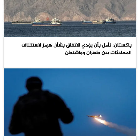
باكستان: نأمل بأن يؤدي الاتفاق بشأن هرمز لاستئناف
المحادثات بين طهران وواشنطن