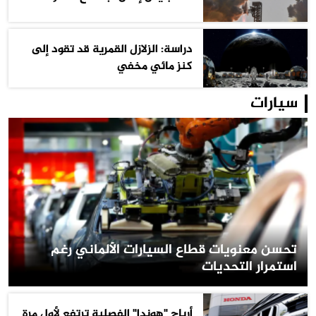
دراسة: الزلازل القمرية قد تقود إلى
كنز مائي مخفي
سيارات
تحسن معنويات قطاع السيارات الألماني رغم
استمرار التحديات
أرباح "هوندا" الفصلية ترتفع لأول مرة