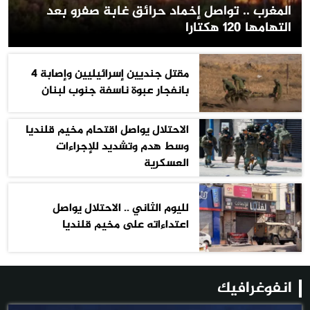
المغرب .. تواصل إخماد حرائق غابة صفرو بعد
التهامها 120 هكتارا
مقتل جنديين إسرائيليين وإصابة 4
بانفجار عبوة ناسفة جنوب لبنان
الاحتلال يواصل اقتحام مخيم قلنديا
وسط هدم وتشديد للإجراءات
العسكرية
لليوم الثاني .. الاحتلال يواصل
اعتداءاته على مخيم قلنديا
انفوغرافيك