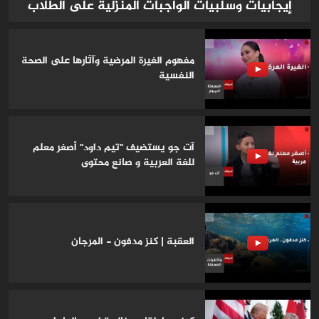
إيجابيات وسلبيات الواجبات المنزلية على الطلاب
مفهوم الغيرة المرضية وآثارها على الصحة
النفسية
آت جو يستضيف "تيم داود" أصغر معلم
للغة العربية و صانع محتوى
العقبة | كنز مدفون - المرجان