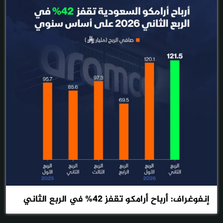
إنفوغراف: أرباح أرامكو تقفز 42% في الربع الثاني