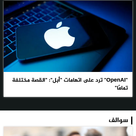
"OpenAI" ترد على اتهامات "أبل": "القصة مختلفة
تمامًا"
سوالف