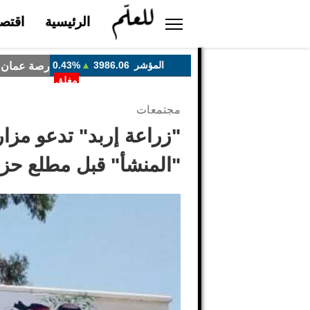
الرئيسية
اقتصا
مجتمعات
"زراعة إربد" تدعو مز
"المنشأ" قبل مطلع حزي