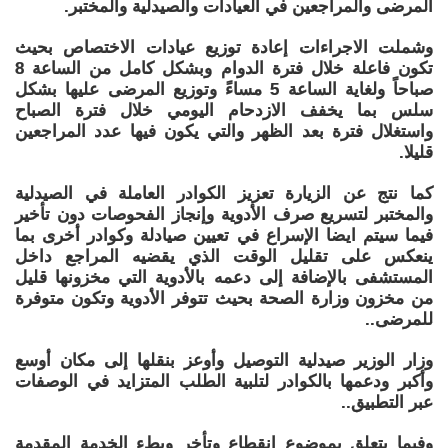
المرضى والمراجعين في العيادات والصيدلية والمختبر.
وشملت الاجراءات إعادة توزيع عيادات الاختصاص بحيث
تكون فاعلة خلال فترة الدوام وبشكل كامل من الساعة 8
صباحاً ولغاية الساعة 5 مساءً وتوزيع المرضى عليها بشكل
سلس بما يخفف الازدحام اليومي خلال فترة الصباح
واستغلال فترة بعد الظهر والتي يكون فيها عدد المراجعين
قليلا.
كما نتج عن الزيارة تعزيز الكوادر العاملة في الصيدلية
والمختبر لتسريع صرف الأدوية وإنجاز الفحوصات دون تأخير
فيما سيتم ايضا الإسراع في تعيين صيادلة وكوادر أخرى بما
ينعكس على تقليل الوقت الذي يقضيه المراجع داخل
المستشفى بالإضافة إلى دعمه بالأدوية التي مخزونها قليل
من مخزون وزارة الصحة بحيث تتوفر الأدوية وتكون متوفرة
للمرضى..
وزار الوزير صيدلية التوصيل وأوعز بنقلها إلى مكان أوسع
وأكبر ودعمها بالكوادر لتلبية الطلب المتزايد في الوصفات
عبر التطبيق..
وفيما يتعلق بموضوع انقطاع وتأخر وبطء الخدمة المقدمة