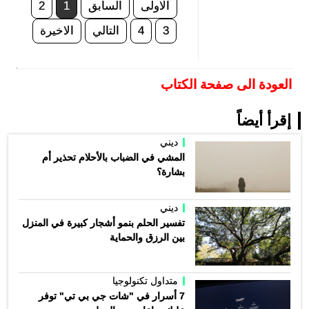
الاولى
السابق
1
2
3
4
التالي
الاخيرة
العودة الى صفحة الكتاب
إقرأ أيضاً
ديني
المشي في الضباب بالأحلام تحذير أم
بشارة؟
ديني
تفسير الحلم بنمو أشجار كبيرة في المنزل
بين الرزق والحماية
متداول تكنولوجيا
7 أسرار في "شات جي بي تي" توفر