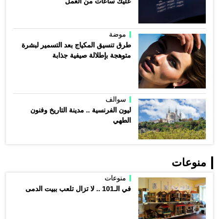
عليك ساعات من العمل
موضة
طرق تنسيق المكياج بعد التسمير لبشرة
متوهجة بإطلالة صيفية جذابة
سوالف
ليون الفرنسية .. مدينة التاريخ وفنون
الطهي
منوعات
منوعات
في الـ101 .. لا تزال تلعب ببيت الدمى