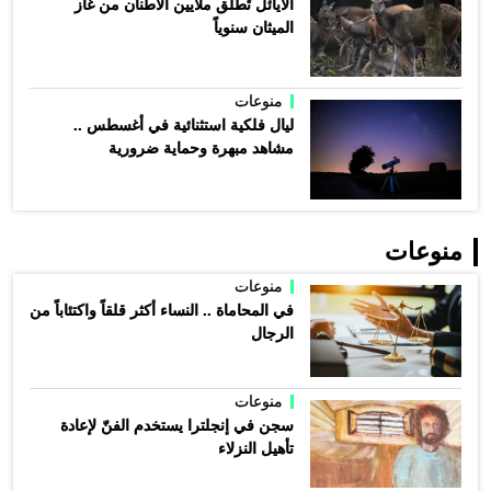
الأيائل تُطلق ملايين الأطنان من غاز
الميثان سنوياً
منوعات
ليال فلكية استثنائية في أغسطس ..
مشاهد مبهرة وحماية ضرورية
منوعات
منوعات
في المحاماة .. النساء أكثر قلقاً واكتئاباً من
الرجال
منوعات
سجن في إنجلترا يستخدم الفنّ لإعادة
تأهيل النزلاء