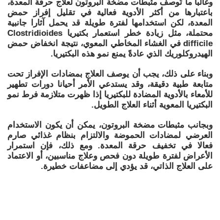
وغالبا ما تُوصف مثبطات مضخة البروتون لعلاج حرقة المعدة،
باعتبارها من أكثر الأدوية فعالية في تقليل إفراز حمض
المعدة، لكن استخدامها لفترة طويلة قد يحمل آثارا جانبية
محتملة، مثل زيادة خطر استعمار بكتيريا Clostridioides
difficile في الغشاء المخاطي المعوي، نتيجة انخفاض حمض
الهيدروكلوريك الذي عادةً يمنع نمو هذه البكتيريا.
وبناء على ذلك، يجب أن يوصف العلاج بمضادات الإفراز تحت
متابعة طبية دقيقة، وقد يستدعي الأمر أحيانا دورات تطهير
للأمعاء بالأدوية المضادة للبكتيريا إذا ظهرت متلازمة فرط نمو
البكتيريا المعوية أثناء العلاج الطويل.
وبجانب مثبطات مضخة البروتون، يمكن أن يكون الاستخدام
العرضي لمضادات الحموضة والالتزام بنظام غذائي صارم
فعالا في تخفيف حرقة المعدة. ومع ذلك، فإن استمرار
الأعراض لفترة طويلة دون فحص وعلاج مناسبين، أو الاعتماد
على العلاج الذاتي، قد يؤدي إلى مضاعفات خطيرة.