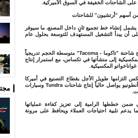
يد على الشاحنات الخفيفة في السوق الأميركية.
 من أسهم "أرتشيون" للشاحنات
يشمل إنشاء خط تجميع ثانٍ داخل المصنع، ما سيوفر
ديدة، على أن يبدأ التشغيل المستهدف للتوسعة بحلول عام
وأضافت أن التوسعة ستدعم نقل إنتاج شاحنة "تاكوما - Tacoma" متوسطة الحجم تدريجياً
المكسيكية إلى منشأتها في تكساس، مع استمرار إنتاج
واناخواتو المكسيكية.
عكس التزامها طويل الأجل بقطاع التصنيع في أميركا
الشمالية، مشيرة إلى أن مصنع سان أنطونيو يواصل حالياً إنتاج شاحنات Tundra وسيارات
مجت
ضمن خططها الرامية إلى تعزيز كفاءة عملياتها
 بما يدعم تلبية احتياجات العملاء ويحافظ على مرونة