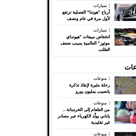
سيارات
أرباح "هوندا" الفصلية ترتفع
لأول مرة في عام ونصف
سيارات
انخفاض مبيعات "هيونداي
موتور" العالمية بسبب ضعف
الطلب
عات
منوعات
رحلة مثيرة لإنقاذ تذكرة
يانصيب بمليون يورو
منوعات
من الطعام إلى الخرسانة ..
ياباني يولّد الكهرباء عبر مصادر
غير تقليدية
منوعات