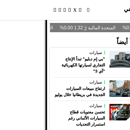
ني
أيضاً
سيارات
"بي إم دبليو" تبدأ الإنتاج
التجاري لسيارتها الكهربائية
"آي 3"
سيارات
ارتفاع مبيعات السيارات
الجديدة في بريطانيا خلال يوليو
سيارات
تحسن معنويات قطاع
السيارات الألماني رغم
استمرار التحديات