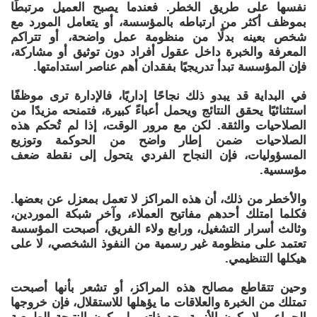
نفسها على طريق الخطر. فعندما يصبح العميل مرتبطًا
بموظف أكثر من ارتباطه بالمؤسسة، أو يتعامل المورد مع
شخص بعينه بدلًا من منظومة عمل واضحة، أو تتراكم
المعرفة والخبرة داخل عقول أفراد دون توثيق أو مشاركة،
فإن المؤسسة تبدأ تدريجيًا بفقدان أهم عناصر استدامتها.
في البداية قد يبدو ذلك نجاحًا إداريًا، فالإدارة ترى موظفًا
استثنائيًا يحقق النتائج ويحمل أعباءً كبيرة، فتمنحه مزيدًا من
الصلاحيات والثقة. لكن مع مرور الوقت، إذا لم تُحكم هذه
الصلاحيات ضمن إطار واضح من الحوكمة وتوزيع
المسؤوليات، فإن النجاح الفردي يتحول إلى نقطة ضعف
مؤسسية.
والأخطر من ذلك، أن هذه المراكز لا تعمل بمعزل عن بعضها.
فكلما امتلك أحدهم مفاتيح العملاء، وآخر شبكة الموردين،
وثالث أسرار التشغيل، ورابع ولاء الفريق، أصبحت المؤسسة
تعتمد على منظومة غير رسمية من النفوذ الشخصي، لا على
هيكلها التنظيمي.
وحين تتقاطع مصالح هذه المراكز، أو تشعر بأنها أصبحت
تمتلك من الخبرة والعلاقات ما يؤهلها للاستقلال، فإن خروجها