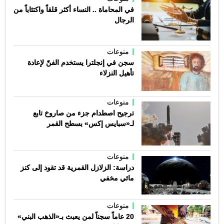
في المحاماة .. النساء أكثر قلقاً واكتئاباً من
الرجال
منوعات
سجن في إنجلترا يستخدم الفنّ لإعادة
تأهيل النزلاء
منوعات
ترجيح اصطدام جزء من صاروخ تابع
لـ«سبايس إكس» بسطح القمر
منوعات
دراسة: الزلازل القمرية قد تقود إلى كنز
مائي مخفي
منوعات
20 عاماً سجناً لمن يعبث بـ«الذهب البني»