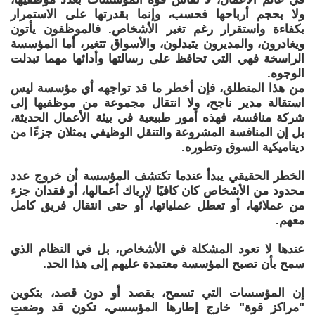
ولا بحجم أرباحها فحسب، وإنما بقدرتها على الاستمرار
بكفاءة واستقرار رغم تغير الأشخاص. فالموظفون يأتون
ويغادرون، والمديرون يتبدلون، والأسواق تتغير، أما المؤسسة
الراسخة فهي التي تحافظ على رسالتها وأدائها مهما تبدلت
الوجوه.
من هذا المنطلق، فإن أخطر ما قد تواجهه أي مؤسسة ليس
استقالة مدير ناجح، ولا انتقال مجموعة من موظفيها إلى
شركة منافسة، فهذه أمور طبيعية في بيئة الأعمال الحديثة،
بل إن المنافسة المشروعة والتنقل الوظيفي يمثلان جزءًا من
ديناميكية السوق وتطوره.
الخطر الحقيقي يبدأ عندما تكتشف المؤسسة أن خروج عدد
محدود من الأشخاص كان كافيًا لإرباك أعمالها، أو فقدان جزء
من عملائها، أو تعطل عملياتها، أو حتى انتقال فريق كامل
معهم.
عندها لا تعود المشكلة في الأشخاص، بل في النظام الذي
سمح بأن تصبح المؤسسة معتمدة عليهم إلى هذا الحد.
إن المؤسسات التي تسمح، بقصد أو دون قصد، بتكوين
"مراكز قوة" خارج إطارها المؤسسي، تكون قد وضعت