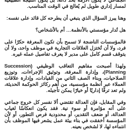
الجماعي لا يكون الأزمة بحد ذاته، بل يكون النتيجة الطبيعية
لمسار إداري طويل لم يُعالج في الوقت المناسب.
وهنا يبرز السؤال الذي ينبغي أن يطرحه كل قائد على نفسه:
هل تُدار مؤسستي بالأنظمة… أم بالأشخاص؟
فالمؤسسات الناضجة لا تسمح بأن تكون المعرفة حكرًا على
فرد، ولا أن تُختزل العلاقات التجارية في موظف واحد، ولا أن
يتوقف قسم كامل على مدير لا يعرف تفاصيل عمله غيره.
ولهذا أصبحت مفاهيم التعاقب الوظيفي (Succession
Planning)، وإدارة المعرفة، وتوثيق الإجراءات، وتوزيع
الصلاحيات، وبناء الصف الثاني من القيادات، وإدارة علاقات
العملاء عبر أنظمة مؤسسية، من أهم ركائز الحوكمة الحديثة،
ولم تعد ترفًا إداريًا أو خيارًا يمكن تأجيله.
وفي المقابل، فإن العدالة تقتضي ألا نفسر كل خروج جماعي
على أنه مؤامرة أو سوء نية. فقد يكون انعكاسًا لغياب
العدالة، أو ضعف التقدير، أو محدودية فرص التطور، أو لأن
المؤسسة أخفقت في بناء بيئة عمل يشعر فيها الموظف بأن
انتماءه لها، لا لشخص بعينه.