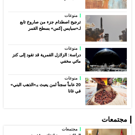
منوعات
ترجيح اصطدام جزء من صاروخ تابع
لـ«سبايس إكس» بسطح القمر
منوعات
دراسة: الزلازل القمرية قد تقود إلى كنز
مائي مخفي
منوعات
20 عاماً سجناً لمن يعبث بـ«الذهب البني»
في غانا
مجتمعات
مجتمعات