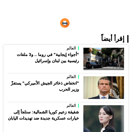
إقرأ أيضاً
العالم
"أجواء إيجابية" في روما .. و3 ملفات
رئيسية بين لبنان وإسرائيل
العالم
"انخفاض ذخائر الجيش الأميركي" يستفزّ
وزير الحرب
العالم
شقيقة زعيم كوريا الشمالية: سنلجأ إلى
خيارات عسكرية جديدة ضد تهديدات اليابان