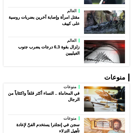
العالم
مقتل امرأة وإصابة آخرين بضربات روسية
على كييف
العالم
زلزال بقوة 6,3 درجات يضرب جنوب
الفيليبين
منوعات
منوعات
في المحاماة .. النساء أكثر قلقاً واكتئاباً من
الرجال
منوعات
سجن في إنجلترا يستخدم الفنّ لإعادة
تأهيل النزلاء