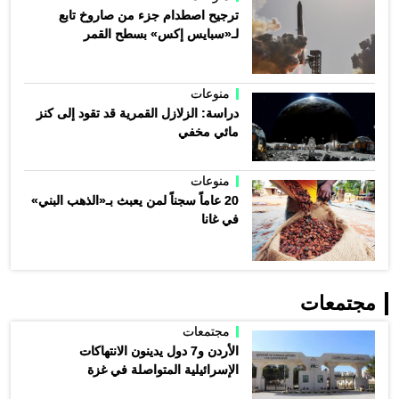
ترجيح اصطدام جزء من صاروخ تابع
لـ«سبايس إكس» بسطح القمر
منوعات
دراسة: الزلازل القمرية قد تقود إلى كنز
مائي مخفي
منوعات
20 عاماً سجناً لمن يعبث بـ«الذهب البني»
في غانا
مجتمعات
مجتمعات
الأردن و7 دول يدينون الانتهاكات
الإسرائيلية المتواصلة في غزة