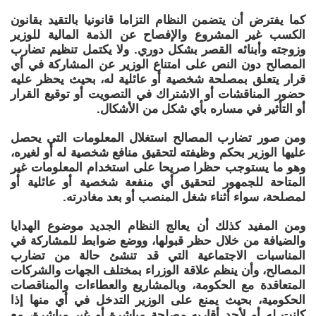
كما يفترض أن يتضمن النظام التزاما قانونيا بالتقيد بقانون
الكسب غير المشروع والإفصاح عن الذمة المالية للوزير
وزوجته وأبنائه القصر بشكل دوري. ولا يكتمل تنظيم تضارب
المصالح دون النص على امتناع الوزير عن المشاركة في أي
قرار يتعلق بمصلحة شخصية أو عائلية له، بحيث يحظر عليه
حضور المناقشات أو الاشتراك في التصويت أو توقيع القرار
أو التأثير في مساره بأي شكل من الأشكال.
ومن صور تضارب المصالح استغلال المعلومات التي يحصل
عليها الوزير بحكم وظيفته لتحقيق منافع شخصية له أو لغيره،
وهو ما يستوجب حظرا صريحا على استخدام المعلومات غير
المتاحة للجمهور لتحقيق أي منفعة شخصية أو عائلية أو
لمصلحة، سواء أثناء شغل المنصب أو بعد مغادرته.
ومن المفيد كذلك أن يعالج النظام الجديد موضوع الهدايا
والضيافة من خلال حظر قبولها، ووضع ضوابط للمشاركة في
المناسبات الاجتماعية التي قد تنشئ حالة من تضارب
المصالح، وأن ينظم علاقة الوزراء بمختلف الجهات والشركات
المتعاقدة مع الحكومة، وبالمشاريع والعطاءات والمناقصات
الحكومية، بحيث يمنع على الوزير التدخل في أي منها إذا
كانت له أو لأحد أقاربه مصلحة مباشرة أو غير مباشرة، مع