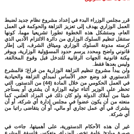
قرر مجلس الوزراء البدء في إعداد مشروع نظام جديد لضبط
العمل الوزاري يهدف إلى تعزيز النزاهة والحوكمة في العمل
العام، وستشكل هذه الخطوة تطورا تشريعيا مهما، كونها
ستنقل تنظيم السلوك الوزاري من دائرة الالتزام الأدبي الذي
كرسته مدونة السلوك الوزاري وميثاق الشرف، إلى إطار
قانوني واضح ومحدد يرسم حدود المسؤولية الوزارية، ويوفر
مِكنة قانونية الجهات الرقابية للتدخل قبل وقوع المخالفة،
وليس بعدها فقط.
ولن يبدأ مشروع تنظيم النزاهة الوزارية من فراغ؛ فالمشرع
الدستوري قد وضع حجر الأساس لمبدأي النزاهة والحيادية
في العمل الحكومي من خلال المادة (44) من الدستور، التي
تحظر على الوزير أثناء توليه الوزارة أن يشتري أو يستأجر
شيئا من أملاك الدولة ولو كان ذلك في المزاد العلني، كما
منعته من أن يكون عضوا في مجلس إدارة أي شركة، أو أن
يشترك في أي عمل تجاري أو مالي، أو أن يتقاضى راتبا من
أي شركة.
غير أن هذه الأحكام الدستورية، على أهميتها، جاءت في
صورة مبادئ عامة تخص الوزراء، وتعكس فلسفة المشرع