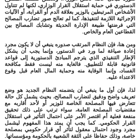
الدستوري في حماية استقلال القرار الوزاري، لكنها لم تتناول
الأشخاص المرتبطين بالوزير بعلاقة الدم أو القرابة، أو الآليات
الإجرائية اللازمة لتنفيذها، كما لم تعالج صور تضارب المصالح
التي فرضتها طبيعة الإدارة الحديثة وتشابك المصالح بين
القطاعين العام والخاص.
ومن هنا، فإن النظام المرتقب صدوره ينبغي أن لا يكون مجرد
إعادة صياغة لما ورد في الدستور، وإنما يجب أن يشكل
الإطار التنفيذي الذي يترجم المبادئ الدستورية إلى قواعد
قانونية قابلة للتطبيق. فالغاية منه ليست فقط مكافحة
الفساد، وإنما الوقاية منه وحماية المال العام قبل وقوع
الاعتداء عليه.
لذا، فإن أول ما ينبغي أن يتضمنه النظام الجديد هو وضع
تعريف واضح ودقيق لتضارب المصالح، بحيث يشمل كل حالة
تتعارض فيها المصلحة الخاصة للوزير أو لأحد أقاربه مع
مقتضيات المصلحة العامة، سواء ترتب على ذلك تحقيق
منفعة فعلية أم اقتصر الأمر على احتمال التأثير في استقلال
القرار الحكومي. كما يجب أن يمتد هذا المفهوم ليشمل
مجرد وجود احتمال معقول لتأثر أي قرار حكومي بمصلحة
خاصة، وذلك حفاظا على الثقة الشعبية بالحكومة ومؤسساتها.