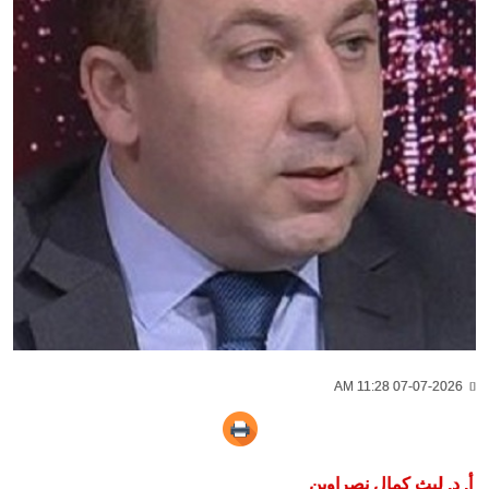
07-07-2026 11:28 AM
أ. د. ليث كمال نصراوين