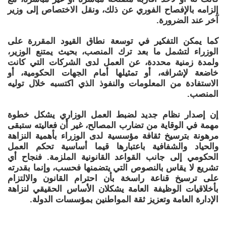
إلزامه بالإفصاح الفوري عن ذلك، ونقل الاختصاص إلى وزير
آخر عند الضرورة.
كما يمكن التفكير في توسعة نطاق القيود المقررة على
الوزراء لتشمل ما بعد ترك المنصب، بحيث يمتنع الوزير،
ولمدة زمنية محددة، عن العمل لدى الشركات التي كانت
خاضعة لإشرافه، أو تمثيلها أمام الجهات الحكومية، أو
الاستفادة من المعلومات والنفوذ الذي اكتسبه خلال توليه
المنصب.
إن إصدار نظام جديد لضبط العمل الوزاري يشكل خطوة
مهمة في الوقاية من تضارب المصالح، غير أن فعاليته ستبقى
مرهونة بترسيخ ثقافة مؤسسية لدى الوزراء بأهمية النزاهة
والحياد والشفافية باعتبارها قيما أساسية تحكم العمل
الحكومي إلى جانب القواعد القانونية الملزمة. فنجاح أي
تشريع لا يقاس بالنصوص التي يتضمنها فحسب، وإنما بقدرته
على ترسيخ قناعة راسخة بأن احترام القانون والالتزام
بأخلاقيات الوظيفة العامة يشكلان الأساس الحقيقي لنزاهة
الإدارة العامة وتعزيز ثقة المواطنين بمؤسسات الدولة.