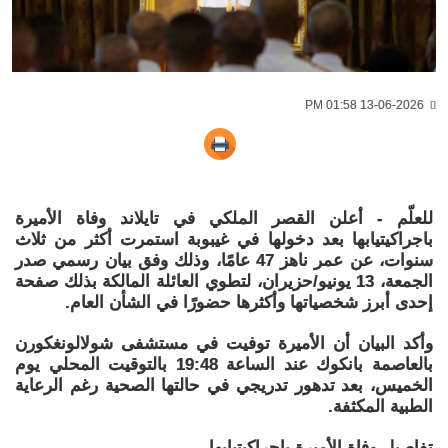
13-06-2026 01:58 PM
للعلّم - أعلن القصر الملكي في تايلاند وفاة الأميرة
باجراكيتيابها بعد دخولها في غيبوبة استمرت أكثر من ثلاث
سنوات، عن عمر ناهز 47 عامًا، وذلك وفق بيان رسمي صدر
الجمعة، 13 يونيو/حزيران، لتطوي العائلة المالكة بذلك صفحة
إحدى أبرز شخصياتها وأكثرها حضورًا في الشأن العام.
وأكد البيان أن الأميرة توفيت في مستشفى شولالونغكورن
بالعاصمة بانكوك عند الساعة 19:48 بالتوقيت المحلي يوم
الخميس، بعد تدهور تدريجي في حالتها الصحية رغم الرعاية
الطبية المكثفة.
تفاصيل وفاة الأميرة باجراكيتيابها