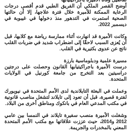
أوضح القصر الملكي أن الفريق الطبي قدم أقصى درجات
الرعاية الممكنة للأميرة خلال فترة علاجها، إلا أن حالتها
الصحية استمرت في التدهور منذ دخولها في غيبوبة في
ديسمبر 2022.
وكانت الأميرة قد انهارت أثناء ممارسة رياضة مع كلابها، قبل
أن يُعزى السبب لاحقًا إلى اضطراب شديد في ضربات القلب
ناتج عن عدوى بكتيرية في القلب.
مسيرة علمية ودبلوماسية بارزة
درست الأميرة باجراكيتيابها القانون وحصلت على درجتين
دراسيتين بعد التخرج من جامعة كورنيل في الولايات
المتحدة.
وعملت في البعثة التايلاندية لدى الأمم المتحدة في نيويورك
لفترة قصيرة، قبل أن تعود إلى تايلاند لتشغل مناصب قانونية
في مكتب المدعي العام في بانكوك ومناطق أخرى من البلاد.
وشغلت الأميرة منصب سفيرة تايلاند في النمسا بين عامي
2012 و2014، حيث عززت علاقاتها مع مكتب الأمم المتحدة
المعني بالمخدرات والجريمة.