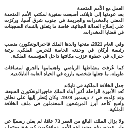
العمل مع الأمم المتحدة
بعد عودتها إلى تايلاند، أصبحت سفيرة لمكتب الأمم المتحدة
المعني بالمخدرات والجريمة في جنوب شرق آسيا، وركزت
على إصلاح العدالة الجنائية، خاصة ما يتعلق بالنساء السجينات
في قضايا المخدرات.
وفي العام 2021، منحها والدها الملك فاجيرالونغكورن منصب
رئيسة أركان في وحدته الخاصة للحرس الملكي، برتبة
جنرال، في خطوة عززت مكانتها داخل المؤسسة الملكية.
كما عُرفت بنشاطها الرياضي واهتمامها بالجري لمسافات
طويلة، ما جعلها شخصية بارزة في الحياة العامة التايلاندية.
جدل الخلافة الملكية في تايلاند
تُعد الأميرة الراحلة أكبر أبناء الملك فاجيرالونغكورن السبعة،
وقد وُلدت في 7 ديسمبر 1978، وكان يُنظر إليها على نطاق
واسع كأحد أبرز المرشحين المحتملين في ملف الخلافة
الملكية.
ولا يزال الملك، البالغ من العمر 73 عامًا، لم يعلن رسميًا عن
ولي عهده، رغم وجود ابنه الأمير ديبانغكورن كمرشح محتمل،