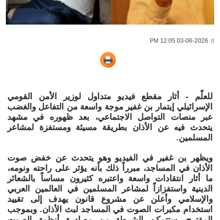
03-06-2026 12:05 PM
للعلّم - أثار مقطع فيديو متداول لوزير الأمن القومي
الإسرائيلي إيتمار بن غفير موجة واسعة من التفاعل والغضب
عبر منصات التواصل الاجتماعي، بعد ظهوره في مشهد
يتحدث فيه عن الأذان بطريقة مسيئة ومستفزة لمشاعر
المسلمين.
ويظهر بن غفير في الفيديو وهو يتحدث عن خفض صوت
الأذان في المساجد، مبرراً ذلك بأنه يؤثر على راحته ونومه،
ما أثار انتقادات واسعة واعتبره كثيرون مساساً بالشعائر
الدينية واستفزازاً لمشاعر المسلمين في العالمين العربي
والإسلامي وأعلن عن مشروع قانون يهدف إلى تقييد
استخدام مكبرات الصوت في المساجد لبث الأذان. وبموجب
المقترح، ستتمكن الشرطة من مصادرة أنظمة الصوت