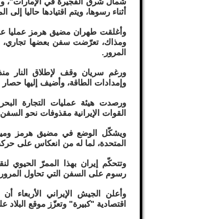
شمال شرق الفجيرة في الإمارات"، وبأ
أثناء رسوها، ويتم اقتيادها حاليا إلى المي
ومذاك، تعرّضت سفن بعضها تجاري، لهج
المرور.
وإمدادات الطاقة، وأضيف إليها حصار 
ورصدت هيئة عمليات التجارة البحري
القوات الإيرانية مقذوفات نحو السفن
ويشكّل الوضع في مضيق هرمز ومياه 
المتحدة، لما له من انعكاس على حركة
وتتحكّم إيران بهذا الممرّ الحيوي ل
رسوم على السفن التي تحاول المرور 
وأعلن الجيش الإيراني الأربعاء أ
اقتصادية "كبيرة" وتعزّز موقع البلاد ع