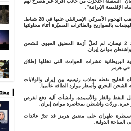
ن "السفينة احتُجزت من جانب أفراد غير مُصرح لهم
اه الإقليمية الإيرانية".
وأغلقت طهران مضيق هرمز عمليا عقب الهجوم الأميركي الإسرائيلي عليها في 28 شباط.
مات بالصواريخ والطائرات المسيّرة أثناء محاولتها
ورغم سريان وقف لإطلاق النار منذ 2 نيسان، لم تُحلّ أزمة المضيق الحيوي للشحن
واشنطن موانئ إيران.
ة البريطانية عشرات الحوادث التي تخللها إطلاق
 في هرمز.
الخليج نقطة تجاذب رئيسية بين إيران والولايات
 الشحن البحري وأسعار موارد الطاقة عالميا.
مجت
نقل النفط والغاز والأسمدة، وأنشأت آلية دفع لفرض
عبره. وردّت واشنطن بمحاصرة موانئ إيران.
ن سيطرة طهران على مضيق هرمز قد تدرّ عائدات
لى الساحة الدولية.