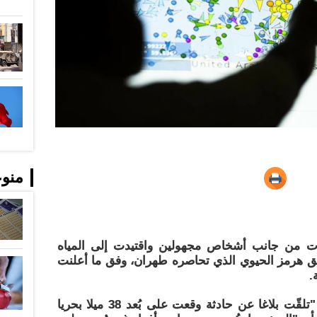
منو
رات من جانب أشخاص مجهولين واقتيدت إلى المياه
يق هرمز الحيوي الذي تحاصره طهران، وفق ما أعلنت
.
وأفادت هيئة "يو كي إم تي أو" بأنها "تلقّت بلاغا عن حادثة وقعت على بُعد 38 ميلا بحريا