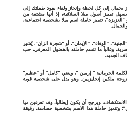
 بجمال إلى كل لحظة وإنجاز ولقاء يقود طفلتك إلى
سهل تمييز أصول ميلا السلافية، إذ أنها مشتقة من
 "العزيزة"، تتميز حاملة اسم ميلا بشخصية اجتماعية،
الجمال.
جنية"، "الوفاء"، "الإيمان"، أو "شجرة الزان". يُشير
ية، وغالباً ما تتسم حاملته بالفضول المعرفي، حب
اف الجديد.
لمة الجرمانية " إرمين "، ويعني "كامل" أو "عظيم"
ت زوجة ملكين إنجليزيين. وهو يدل على شخصية قوية
ستكشاف، ويرجح أن يكون إيطالياً، وقد تعرفين ميا
ي"؛ وتتميز حاملة هذا الاسم بشخصية حساسة، رقيقة