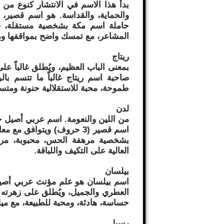
بدأ هذا الاسم في الانتشار كنوع من ا
والحماية، والقداسة. هو اسم قصير،
حاملة اسم مكة بشخصية مستقلة، قوية
المشاعر، مع تمسك واضح بمواقفها ومب
ريتاج
بمعنى الباب العظيم، ويُطلق غالباً على
صاحبة اسم ريتاج غالباً ما تتسم با
طموحة، محبة للاستقلالية حنونة ومتس
لدن
من اللين والنعومة. اسم عربي أصيل جد
اسم قصير (3 حروف) ويتوافق 
بشخصية مرهفة الحس، محبوبة، مرحة،
العالية على التكيف واللباقة.
بيلسان
اسم بيلسان هو علم مؤنث عربي أصيل
العطري والجميل، ويُطلق على زهرته "
حساسة، هادئة، ومحبة للطبيعة، مع ميل
رسيل