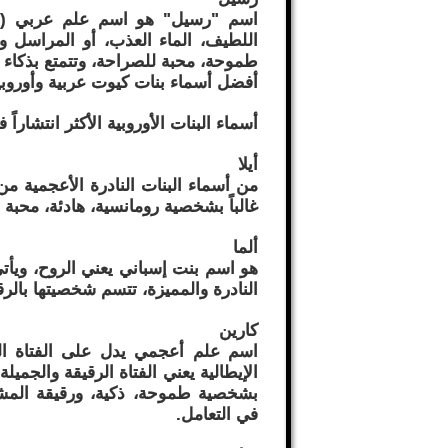
اسم "رسيل" هو اسم علم عربي (مؤ
اللطيف، الماء العذب، أو المراسل و
طموحة، محبة للصراحة، وتتمتع بذكاء و
أفضل أسماء بنات كيوت عربية وأوروبي
أسماء البنات الأوروبية الأكثر انتشاراً في ا
أيلا
من أسماء البنات النادرة الأعجمية من
غالباً بشخصية رومانسية، هادئة، محب
ألما
هو اسم بنت إسباني يعني الروح، ويأتي 
النادرة والمميزة، تتسم شخصيتها بالرق
كارين
اسم علم أعجمي يدل على الفتاة الط
الإيطالية يعني الفتاة الرقيقة والجميل
بشخصية طموحة، ذكية، ورقيقة المشاعر
في التعامل.