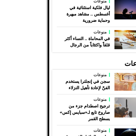
منوعات
ليال فلكية استثنائية في
أغسطس .. مشاهد مبهرة
وحماية ضرورية
منوعات
في المحاماة .. النساء أكثر
قلقاً واكتئاباً من الرجال
عات
منوعات
سجن في إنجلترا يستخدم
الفنّ لإعادة تأهيل النزلاء
منوعات
ترجيح اصطدام جزء من
صاروخ تابع لـ«سبايس إكس»
بسطح القمر
منوعات