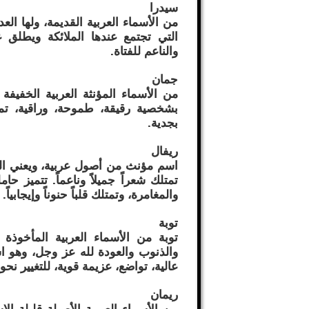
سيدرا
من الأسماء العربية القديمة، ولها ال
التي تجتمع عندها الملائكة ويطلق ع
والناعم للفتاة.
جمان
من الأسماء المؤنثة العربية الخفيفة
بشخصية رقيقة، طموحة، وراقية، تمي
بجدية.
ريفال
اسم مؤنث من أصول عربية، ويعني المر
تمتلك شعراً جميلاً وناعماً. تتميز حا
والمغامرة، وتمتلك قلباً حنوناً وإيجابياً.
توبة
توبة من الأسماء العربية المأخوذ
والذنوب والعودة لله عز وجل، وهو اس
عالية، تواضع، عزيمة قوية، للتغيير نحو
ريمان