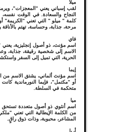
ميلا
لقب إسباني يعني "المعجزات"، ويرمز
النجاح والسعادة. في الوقت نفسه، ي
كلمة " ميلو " التي تعني "الكريمة" أو
مرحة، جذابة، وحساسة، تهتم بالأناقة و
فاي
اسم مؤنث، ذو أصول إنجليزية، يعني "ال
الاسم إلى شخصية رقيقة، جذابة، وعصر
الحرية، التي تميل إلى السفر واستكش
إيما
اسم مؤنث ألماني، يشتق الاسم من الك
أو "مكتمل"، فإيما النورماندية كان
متحكمة في السلطة.
ميا
اسم أنثوي ذو أصول متعددة تستحق الا
من الكلمة الإيطالية التي تعني "ملك
المشاعر، محبوبة، وذات ذوق راقٍ.
أريا