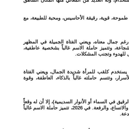
استخدام، وله العديد من المعاني منها المكان الشاهق
ة طموحة، قوية، رقيقة الأحاسيس، ومحبة للطبيعة، مع
ة رغم جمال معناه، ويعني الفتاة الجميلة في المظهر
جاعة، وتتميز حاملة الاسم غالباً بشخصية عاطفية،
ل للهدوء وتجنب المشكلات.
ن يستخدم كلقب للمرأة شديدة الجمال، ويعني الفتاة
لأسرار، وتتسم حاملته غالباً بالذكاء، العاطفة، وقوة
قيق في السماء أو الأنوار السديمية)، إلا أن له وقعاً
روحياً خاصاً. يوحي بالغموض الجميل، والاتساع، والرفعة. في 2026، تتميز حاملة الاسم غالباً
دعة.