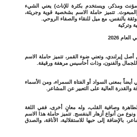
نث ومذكر، ويستخدم بكثرة للإناث) يعني الشيء
المبعوث. تتميز حاملة الاسم بشخصية قوية وجريئة،
ثقة بالنفس، مع ميل للنقاء والصفاء الروحي.
ة وتركية
لعام 2026
 أصل إيرلندي، وتعني ضوء القمر، تتميز حاملة الاسم
ة للجمال والفنون، وذات أحاسيس مرهفة ورقيقة.
أيضاً بمعنى السواد أو الفتاة السمراء، ومن الأسماء
ة والقدرة العالية على التعبير عن المشاعر.
اهرة وصافية القلب، وله معانٍ أخرى، ففي اللغة
ة ونوع من أنواع أزهار البنفسج. تتميز حاملة هذا الاسم
، بالإضافة إلى حبها للاستقلالية، الأناقة، والصدق