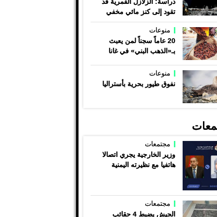
دراسة: الزلازل القمرية قد
تقود إلى كنز مائي مخفي
منوعات
20 عاماً سجناً لمن يعبث
بـ«الذهب البني» في غانا
منوعات
نفوق طيور بحرية بأستراليا
معات
مجتمعات
وزير الخارجية يجري اتصالا
هاتفيا مع نظيرته اليمنية
مجتمعات
الجيش يضبط 4 حقائب