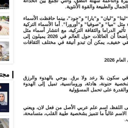
يرة والناعمة سهلة النطق، والتي تجمع بين الحداثة
جمال والطبيعة والقوة الأنثوية.
لينا” و”ليان” و”يارا” و”جود”، بينما حافظت الأسماء
مثل “ميا” و”صوفيا” و”أورورا”. أما الأسماء التركية
ير الدراما والثقافة التركية، مع انتشار أسماء مثل
“أيلين” و”هازال” و”ميراي”. ويبدو واضحاً أن العائلات حول العالم في 2026 يميلون إلى
ي خفيف، يمكن أن تبدو أنيقة في مختلف الثقافات
ام 2026
مجت
ي سكون بلا رعد ولا برق. يوحي بالهدوء والرزق
خصية حنونة، هادئة، ورومانسية، تميل إلى الهدوء
 والقدرة على تحمل المسؤولية
لى اللفظ، اسم علم عربي الأصل من فعل لان، ويعني
ا الاسم غالباً ما تتميز بشخصية طيبة القلب، متسامحة،
.