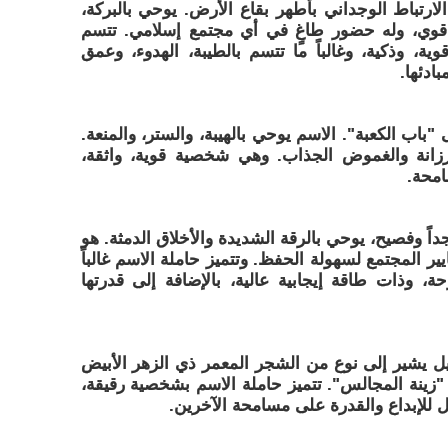
لارتباط الوجداني بأطهر بقاع الأرض. يوحي بالبركة،
 قوي، وله حضور طاغٍ في أي مجتمع إسلامي. تتسم
، وذكية، وغالباً ما تتسم بالطيبة، الهدوء، وعمق
ادئها.
 "باب الكعبة". الاسم يوحي بالهيبة، والستر، والمنعة.
لرزانة والغموض الجذاب. وهي شخصية قوية، واثقة،
امحة.
اً وفصيح، يوحي بالرقة الشديدة والأخلاق الدمثة. هو
مع معايير المجتمع لسهولة الحفظ. وتتميز حاملة الاسم غالباً
 وذات طاقة إيجابية عالية، بالإضافة إلى قدرتها
 يشير إلى نوع من الشجر المعمر ذي الزهر الأبيض
زينة المجالس". تتميز حاملة الاسم بشخصية رقيقة،
 للإبداع والقدرة على مسامحة الآخرين.