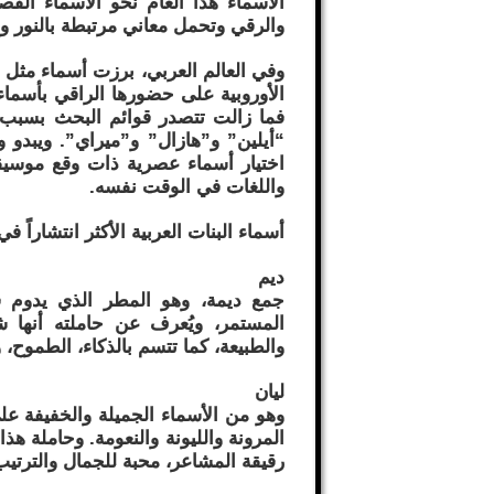
الأسماء هذا العام نحو الأسماء القص
والرقي وتحمل معاني مرتبطة بالنور وال
وفي العالم العربي، برزت أسماء مثل “
الأوروبية على حضورها الراقي بأسماء 
فما زالت تتصدر قوائم البحث بسبب تأث
اختيار أسماء عصرية ذات وقع موسيق
واللغات في الوقت نفسه.
أسماء البنات العربية الأكثر انتشاراً في الع
ديم
جمع ديمة، وهو المطر الذي يدوم ف
المستمر، ويُعرف عن حاملته أنها ش
والطبيعة، كما تتسم بالذكاء، الطموح،
ليان
وهو من الأسماء الجميلة والخفيفة ع
المرونة والليونة والنعومة. وحاملة هذ
رقيقة المشاعر، محبة للجمال والترتيب