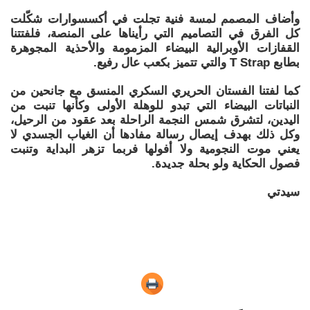
وأضاف المصمم لمسة فنية تجلت في أكسسوارات شكّلت
كل الفرق في التصاميم التي رأيناها على المنصة، فلفتتنا
القفازات الأوبرالية البيضاء المزمومة والأحذية المجوهرة
بطابع T Strap والتي تتميز بكعب عال رفيع.
كما لفتنا الفستان الحريري السكري المنسق مع جانحين من
النباتات البيضاء التي تبدو للوهلة الأولى وكأنها تنبت من
اليدين، لتشرق شمس النجمة الراحلة بعد عقود من الرحيل،
وكل ذلك بهدف إيصال رسالة مفادها أن الغياب الجسدي لا
يعني موت النجومية ولا أفولها فربما تزهر البداية وتنبت
فصول الحكاية ولو بحلة جديدة.
سيدتي