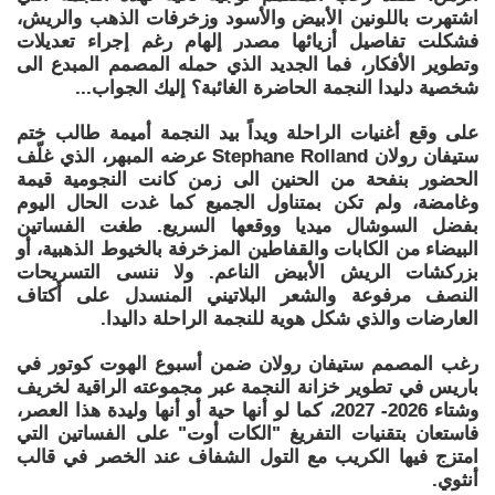
اشتهرت باللونين الأبيض والأسود وزخرفات الذهب والريش،
فشكلت تفاصيل أزيائها مصدر إلهام رغم إجراء تعديلات
وتطوير الأفكار، فما الجديد الذي حمله المصمم المبدع الى
شخصية دليدا النجمة الحاضرة الغائبة؟ إليك الجواب...
على وقع أغنيات الراحلة ويداً بيد النجمة أميمة طالب ختم
ستيفان رولان Stephane Rolland عرضه المبهر، الذي غلّف
الحضور بنفحة من الحنين الى زمن كانت النجومية قيمة
وغامضة، ولم تكن بمتناول الجميع كما غدت الحال اليوم
بفضل السوشال ميديا ووقعها السريع. طغت الفساتين
البيضاء من الكابات والقفاطين المزخرفة بالخيوط الذهبية، أو
بزركشات الريش الأبيض الناعم. ولا ننسى التسريحات
النصف مرفوعة والشعر البلاتيني المنسدل على أكتاف
العارضات والذي شكل هوية للنجمة الراحلة داليدا.
رغب المصمم ستيفان رولان ضمن أسبوع الهوت كوتور في
باريس في تطوير خزانة النجمة عبر مجموعته الراقية لخريف
وشتاء 2026- 2027، كما لو أنها حية أو أنها وليدة هذا العصر،
فاستعان بتقنيات التفريغ "الكات أوت" على الفساتين التي
امتزج فيها الكريب مع التول الشفاف عند الخصر في قالب
أنثوي.