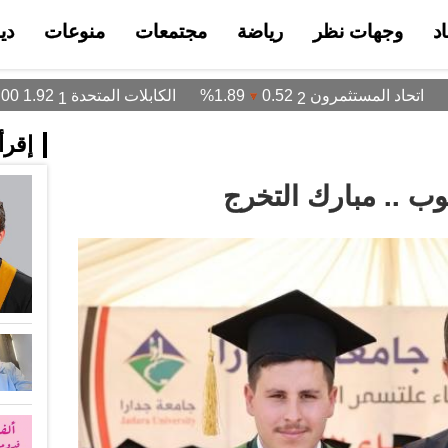
د
وجهات نظر
رياضة
مجتمعات
منوعات
دي
إقرأ 
وب .. مبارك التخرج