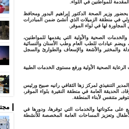
مقدمة للمواطنين في اللواء.
بحضور وزير الصحة الدكتور إبراهيم البدور ومحافظ
ولي في منطقة الزميلات الذي أنشئ ضمن المبادرات
 المجاورة لها في لواء الموقر.
لخدمات الصحية والأولية التي يقدمها للمواطنين،
ته نحو 800 متر مربع، ويضم عيادات للطب العام وطب الأسنان والنسائية
دلة والمختبر والأشعة والإسعاف والطوارئ والسجل
الرعاية الصحية الأولية ورفع مستوى الخدمات الطبية
لمدير التنفيذي لمركز زها الثقافي رانيه صبيح ورئيس
اد، الحديقة العامة في منطقة النقيرة بلواء الموقر،
وفير متنفس لأبناء المنطقة.
مجت
على مكوناتها والخدمات التي توفرها، ودورها في
والأطفال وتعزيز المساحات العامة المخصصة للأنشطة