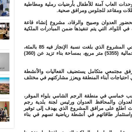
دات العاب آمنة للأطفال بأرضيات رملية ومطاطية
ات ومقاعد للجلوس ومرافق صحية.
حضور العدوان وصبيح والرقاد، مشروع إنشاء قاعة
 اللواء، التي يتم تنفيذها ضمن المبادرات الملكية
واستمع إلى شرح حول سير العمل في المشروع الذي بلغت نسبة الإنجاز فيه 85 بالمئة،
وتقام القاعة على أرض مساحتها الاجمالية (5355) متر مربع، بمساحة بناء تزيد عن (360)
فق مجتمعي متكامل يستضيف الفعاليات والأنشطة
لبي احتياجات أبناء المنطقة ويعزز مشاركتهم في مختلف
عب خماسي في منطقة الرجم الشامي بلواء الموقر،
لعدوان والمحافظ العدوان ورئيس لجنة بلدية رجم
يث اطلع على مرافق المشروع الذي يهدف إلى توفير
ستثمار طاقاتهم في أنشطة رياضية تسهم في بناء