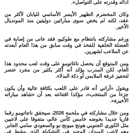
أدائه وقدرته على التواصل».
وكان المخضرم الظهير الأيسر الأساسي لليابان لأكثر من
عقد، لكنه لم يخض سوى مباراتين دوليتين منذ المونديال
الأخير.
ورغم مشاركته بانتظام مع طوكيو، فقد عانى من إصابة في
العضلة الخلفية للفخذ في وقت سابق من هذا العام أبعدته
عن الملاعب لشهرين.
ومن المتوقع أن يحصل ناغاتومو على وقت لعب محدود هذا
العام، لكن المدرب يؤكد أنه أكثر بكثير من مجرد عنصر
لتحفيز غرفة الملابس أو دكة البدلاء.
ويقول «أراني أنه قادر على اللعب بكثافة عالية وأن يكون
جزءا من المنتخب»، مؤكدا اقتناعه بعد أن «شاهد مباراته
الأخيرة».
ومن خلال مشاركته في ملحمة 2026، سيحقق ناجاتومو رقما
قاريا جديدا بخوضه خامس كأس عالم، متفوقا على لاعبين
مثل الكوري الجنوبي هونج ميونج-بو والسعودي سامي الجابر.
وهو لاعب الميدان الوحيد في التشكيلة الذي ينشط في