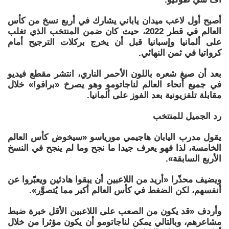
أصبح أول لاعب ميدان ياباني يشارك في أربع نسخ من كأس
العالم في قطر 2022، حيث كان ضمن المنتخب الذي تغلب
على ألمانيا وإسبانيا قبل أن يخرج بركلات الترجيح أمام
كرواتيا في ثمن النهائي.
بعد أن صبغ شعره باللون الأحمر الناري، انتشر مقطع فيديو
في جميع أنحاء العالم لناجاتومو وهو يصرخ «برافو!» خلال
مقابلة تلفزيونية بعد الفوز على ألمانيا.
رد الجميل للمنتخب
يقول مدرب اليابان هاجيمي مورياسو «سيخوض كأس العالم
الخامسة، لذا فهو يعرف جيدا ما نجح وما لم ينجح في النسخ
الأربع السابقة».
ويضيف محذّرا «أريد من اللاعبين أن يبقوا هادئين ويعبّروا عن
أنفسهم، لكن الضغط في كأس العالم أكبر مما يُتصوَّر».
وأردف «قد يكون من الصعب على اللاعبين الأقل خبرة ضبط
مشاعرهم، وبالتالي يمكن لناجاتومو أن يكون مؤثرا من خلال