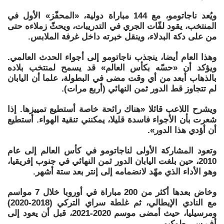
ويُعد ناجاتومو، مع 144 مباراة دولية، «المحفّز» الأول في
المنتخب، يقود لفّات الجري في التدريبات، ويحثّ زملاءه حتى
من على دكة البدلاء، وينقل خبرته داخل غرفة الملابس.
وهذا العام أيضا، ينجذب ناجاتومو إلى أجواء الحدث العالمي.
ويؤكد أن «حسّه بكأس العالم» قد يسمح لمنتخب بلاده
بالذهاب أبعد من أي وقت مضى في البطولة، علما أن اليابان
لم تتجاوز قط الدور ثمن النهائي (أربع مرات).
ويشرح اللاعب قائلا «هناك رائحة خاصة أستطيع تمييزها. إذا
شعرت بأن الأجواء فاسدة قليلا، يمكنني تنقية الهواء. أستطيع
أن أؤدي هذا الدور».
وتعود المشاركة الأولى لناجاتومو في كأس العالم إلى عام
2010، حين بلغت اليابان الدور ثمن النهائي في جنوب إفريقيا،
وهو الأداء الذي مهّد لانضمامه إلى إنتر بعد ستة أشهر.
وخاض بعدها أكثر من 200 مباراة في أوروبا خلال 7 مواسم
مع النادي الإيطالي، ثم غلطة سراي التركي (2018-2020)
ومرسيليا، حيث أمضى موسم 2020-2021، قبل أن يعود إلى
أف سي طوكيو.