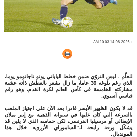
14-06-2026 10:03 AM
للعلّم - ليس التروّي ضمن خطط الياباني يوتو ناجاتومو يوما،
الذي رغم بلوغه 39 عاما، ما زال يشعر بالعطش ذاته عشية
مشاركته الخامسة في كأس العالم لكرة القدم، وهو رقم
قياسي آسيوي.
قد لا يكون الظهير الأيسر قادرا بعد الآن على اجتياز الملعب
بالسرعة التي كان عليها في سنواته الذهبية مع إنتر ميلان
الإيطالي أو مرسيليا الفرنسي، لكن حماسه الذي لا يلين قد
يشكّل ورقة رابحة لـ"الساموراي الأزرق» خلال هذا
المونديال.