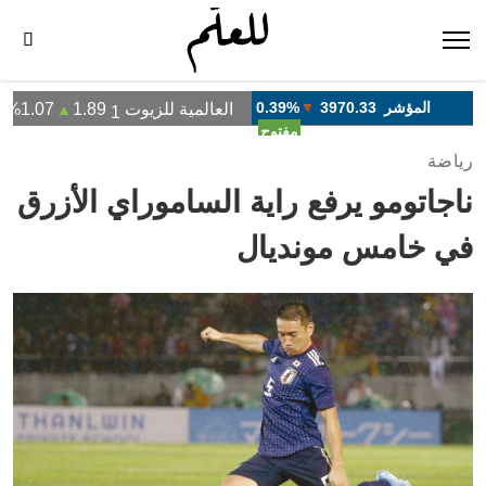
رياضة
ناجاتومو يرفع راية الساموراي الأزرق
في خامس مونديال