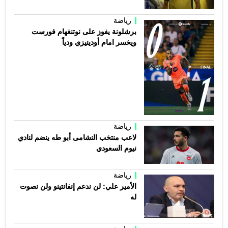
رياضة
برشلونة يفوز على نوتنغهام فورست
ويخسر امام أودينيزي ودياً
رياضة
لاعب منتخب النشامى أبو طه ينضم لنادي
نيوم السعودي
رياضة
الأمير علي: لن ندعم إنفانتينو ولن نصوت
له