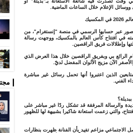
في وقت تصدرت فيه شائعة الاستعانة بـ"بديلة" أو
 ووسائل الإعلام خلال الساعات الماضية.
مكسيك
صور عبر حسابها الرسمي في منصة "إنستغرام"، من
مته في افتتاح كأس العالم بالمكسيك، ووجهت رسالة
لتها وإطلالات فريق الراقصين.
ام الرائع بي وبفريق الراقصين خلال هذا العرض الذي
الأصفر الآن مزيج الألوان المفضل لديّ.
ابعين الذين اعتبروا أنها تحمل رسائل غير مباشرة
اء الفني.
مجت
بديلة؟
يدة والرسالة المرفقة قد تشكل ردًا غير مباشر على
تاح، والتي زعمت استعانة شاكيرا بشبيهة لها للظهور
 الاجتماعي مزاعم تفيد بأن الفنانة ظهرت بنظارات