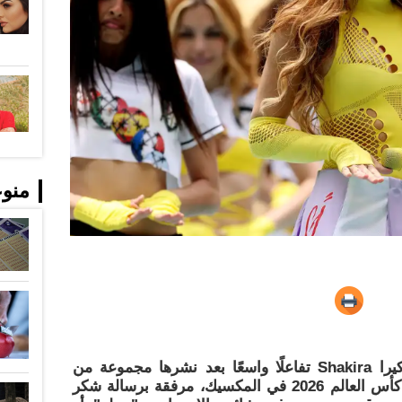
منو
للعلّم - أثارت النجمة الكولومبية شاكيرا Shakira تفاعلًا واسعًا بعد نشرها مجموعة من
الصور من مشاركتها في حفل افتتاح كأس العالم 2026 في المكسيك، مرفقة برسالة شكر