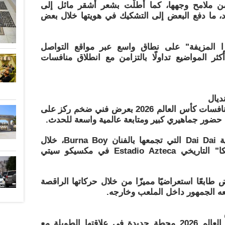
ن ملامح وجهها، كما أطلّت بشعر أشقر مائل إلى
اد، ما دفع البعض إلى التشكيك في هويتها خلال بعض
 المزيفة" على نطاق واسع عبر مواقع التواصل
ثر المواضيع تداولًا بالتزامن مع انطلاق منافسات
ديال
كانت النجمة الكولومبية قد افتتحت منافسات كأس العالم 2026 بعرض فني ضخم ركز على
ط حضور جماهيري كبير ومتابعة عالمية واسعة للحدث.
كما قدمت شاكيرا أداءً حماسيًا لأغنية Dai Dai التي تجمعها بالفنان Burna Boy، خلال
الحفل الذي أقيم على ملعب "أزتيكا" التاريخي Estadio Azteca في مكسيكو سيتي
طابعًا استعراضيًا مميزًا من خلال حركاتها الراقصة
معه الجمهور داخل الملعب وخارجه.
يمثل ظهور شاكيرا في افتتاح كأس العالم 2026 محطة جديدة في علاقتها الطويلة مع