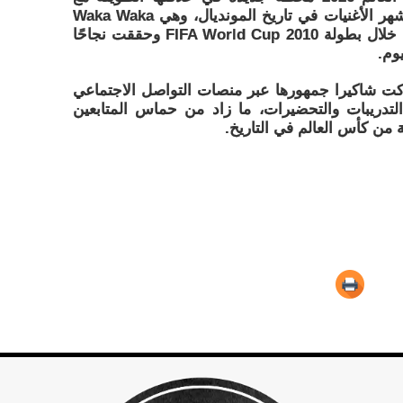
البطولة، بعدما ارتبط اسمها بإحدى أشهر الأغنيات في تاريخ المونديال، وهي Waka Waka
(This Time for Africa) التي قدمتها خلال بطولة 2010 FIFA World Cup وحققت نجاحًا
يوم.
كت شاكيرا جمهورها عبر منصات التواصل الاجتماعي
دريبات والتحضيرات، ما زاد من حماس المتابعين
 من كأس العالم في التاريخ.