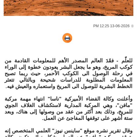
13-06-2026 12:25 PM
للعلّم - فقَدَ العالم المصدر الأهم للمعلومات القادمة من
كوكب المريخ، وهو ما يجعل البشر يعودون خطوة إلى الوراء
في رحلة الوصول الى الكوكب الأحمر، حيث ربما تصبح
المعلومات المطلوبة للدراسات شحيحة وبالتالي تتعثر
الخطط البشرية للوصول الى المريخ واستعماره والعيش فيه.
وأعلنت وكالة الفضاء الأميركية "ناسا" انتهاء مهمة مركبة
"مافن"، وهي المركبة المدارية لاستكشاف الغلاف الجوي
للمريخ، وذلك بعد أكثر من عقد من وصولها إلى هناك، وبعد
ستة أشهر على توقفها المفاجئ عن العمل.
وقال تقرير نشره موقع "ساينس نيوز" العلمي المتخصص إنه