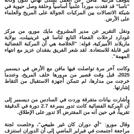
بتوقف مركبة "مافن" عن العمل بشكل نهائي تكون وكالة
"ناسا" قد فقدت مورداً علمياً أساسياً وحلقة وصل حيوية في
شبكة الاتصالات بين المركبات الجوالة على المريخ والعلماء
على الأرض.
ونقل التقرير عن مدير المشروع، مايك مورو، من مركز
غودارد لرحلات الفضاء التابع لناسا في غرينبيلت، بولاية
ماريلاند الأميركية، قوله: "الخلاصة هي أن المركبة الفضائية
غير قابلة للاستعادة. لقد شعر الفريق بفقدان عزيز مع انتهاء
المهمة".
وكانت آخر مرة تواصلت فيها مافن مع الأرض في ديسمبر
2025، قبل وقت قصير من مرورها خلف المريخ، وعندما
خرجت من مدارها، لم تتمكن أجهزة الاستقبال من التقاط
إشارتها.
وأشارت بيانات متفرقة وردت في السادس من ديسمبر إلى
أن المركبة الفضائية كانت تدور بسرعة 2.7 دورة في الدقيقة
تقريباً، في حين أنه من المفترض ألا تدور على الإطلاق.
وقال مورو: "أي دوران كان غير طبيعي"، وخلصت لجنة
مراجعة اجتمعت في فبراير الماضي إلى أن الدوران استنزف