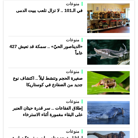
منوعات
في الـ101 .. لا تزال تلعب ببيت الدمى
منوعات
«الديناصور الحيّ» .. سمكة قد تعيش 427
عاماً
منوعات
صغيرة الحجم وتنشط ليلاً .. اكتشاف نوع
جديد من الضفادع في كوستاريكا
منوعات
إطلاق الفقاعات .. سر قدرة حيتان العنبر
على البقاء مغمورة أثناء الاسترخاء
منوعات
لماذا لم توجد ديناصورات صغيرة؟ دراسة