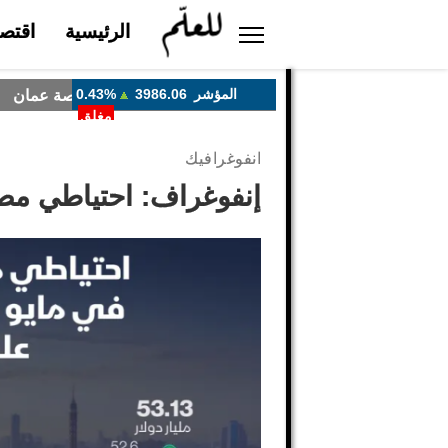
الرئيسية
اقتصا
انفوغرافيك
إنفوغراف: احتياطي مصر الأج