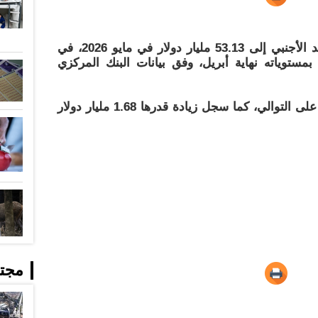
للعلّم - ارتفع احتياطي مصر من النقد الأجنبي إلى 53.13 مليار دولار في مايو 2026، في
ار مقارنة بمستوياته نهاية أبريل، وفق بيانات البنك المركزي
وواصل الاحتياطي الارتفاع للشهر 45 على التوالي، كما سجل زيادة قدرها 1.68 مليار دولار
مجت