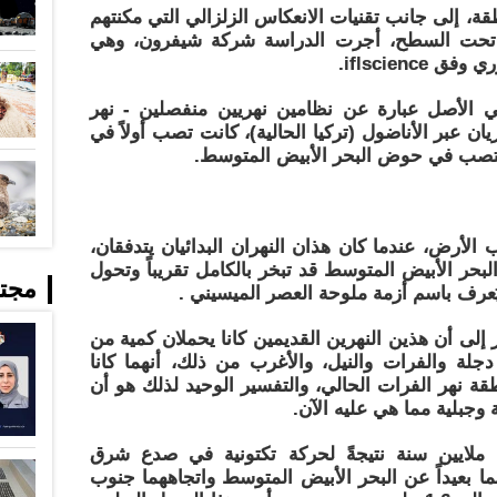
ة، إلى جانب تقنيات الانعكاس الزلزالي التي مكنتهم
 تحت السطح، أجرت الدراسة شركة شيفرون، وهي
iflscien.
ي الأصل عبارة عن نظامين نهريين منفصلين - نهر
يان عبر الأناضول (تركيا الحالية)، كانت تصب أولاً في
 لتصب في حوض البحر الأبيض المتوسط.
ب الأرض، عندما كان هذان النهران البدائيان يتدفقان،
ين سنة، كان البحر الأبيض المتوسط ​​قد تبخر بالكامل تقريباً وتحول
مجت
عرف باسم أزمة ملوحة العصر الميسيني .
 إلى أن هذين النهرين القديمين كانا يحملان كمية من
جلة والفرات والنيل، والأغرب من ذلك، أنهما كانا
 نهر الفرات الحالي، والتفسير الوحيد لذلك هو أن
وجبلية مما هي عليه الآن.
تغير مسار النهرين قبل حوالي 3.6 ملايين سنة نتيجةً لحركة تكتونية في صدع شرق
 بعيداً عن البحر الأبيض المتوسط ​​واتجاههما جنوب