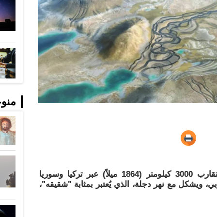
منو
للعلّم - يجري نهر الفرات لمسافة تقارب 3000 كيلومتر (1864 ميلاً) عبر تركيا وسوريا
، ويشكل مع نهر دجلة، الذي يُعتبر بمثابة "شقيقه"،