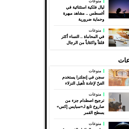
منوعات
ليال فلكية استثنائية في
أغسطس .. مشاهد مبهرة
وحماية ضرورية
منوعات
في المحاماة .. النساء أكثر
قلقاً واكتئاباً من الرجال
عات
منوعات
سجن في إنجلترا يستخدم
الفنّ لإعادة تأهيل النزلاء
منوعات
ترجيح اصطدام جزء من
صاروخ تابع لـ«سبايس إكس»
بسطح القمر
منوعات