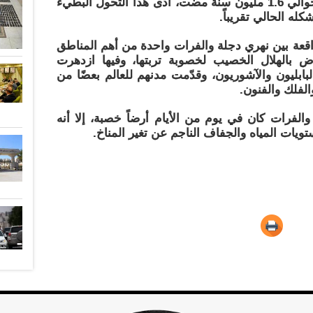
شرق نحو الصفيحة العربية، وبحلول حوالي 1.6 مليون سنة مضت، أدى هذا التحول البطيء
له الحالي تقريباً.
قعة بين نهري دجلة والفرات واحدة من أهم المناطق
ض بالهلال الخصيب لخصوبة تربتها، وفيها ازدهرت
بليون والآشوريون، وقدّمت مدنهم للعالم بعضًا من
الفلك والفنون.
لفرات كان في يوم من الأيام أرضاً خصبة، إلا أنه
ت المياه والجفاف الناجم عن تغير المناخ.