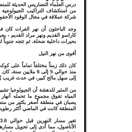
درس العلماء التضاريس الحديثة للمنطق
من استكشاف التراكيب الجيولوجية
شركة عملاقة في مجال الوقود الأحفوري وفق ce
وجد الباحثون أن نهر الفرات كان ف
كاراسو القديم ونهر مراد القديم - يجر
بحيرات داخلية ضحلة، ثم تتجه جنوباً
أقوى من نهر النيل
كان ذلك زمناً مختلفاً تماماً على كوك
منذ حوالي 5 إلى 6 ملاي
إلى سهل مالح كبير، في حدث غريب يُ
من المثير للدهشة أن الجيولوجيا تشير
المياه تفوق مجموع ما تحمله أنهار د
يصبان في منطقة أصغر بكثير من منطقة
المنطقة كانت في الماضي أكثر رطوبة 
الأناضول، مما أدى إلى تحويل مسارهما