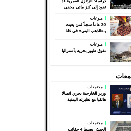
دراسة: الزلازل القمرية قد
تقود إلى كنز مائي مخفي
منوعات
20 عاماً سجناً لمن يعبث
بـ«الذهب البني» في غانا
منوعات
نفوق طيور بحرية بأستراليا
معات
مجتمعات
وزير الخارجية يجري اتصالا
هاتفيا مع نظيرته اليمنية
مجتمعات
الجيش يضبط 4 حقائب