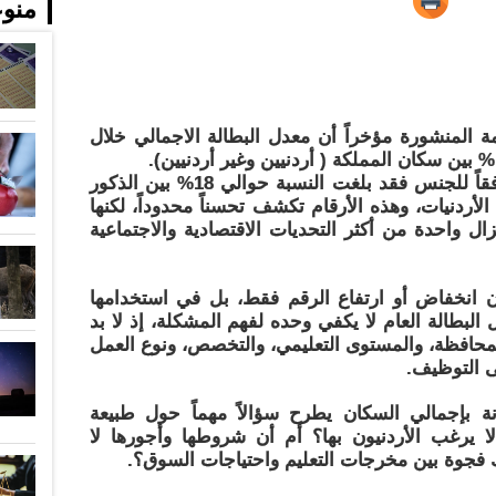
منو
ة المنشورة مؤخراً أن معدل البطالة الاجمالي خلال
أما بين الأردنيين فقد تجاوز 21%، ووفقاً للجنس فقد بلغت النسبة حوالي 18% بين الذكور
رب 33% بين الإناث الأردنيات، وهذه الأرقام تكشف تحسناً محدوداً، لكنها
ال واحدة من أكثر التحديات الاقتصادية والاجتماعية
ان انخفاض أو ارتفاع الرقم فقط، بل في استخدامها
البطالة العام لا يكفي وحده لفهم المشكلة، إذ لا بد
حافظة، والمستوى التعليمي، والتخصص، ونوع العمل
ى التوظيف.
رنة بإجمالي السكان يطرح سؤالاً مهماً حول طبيعة
 يرغب الأردنيون بها؟ أم أن شروطها وأجورها لا
 فجوة بين مخرجات التعليم واحتياجات السوق؟.