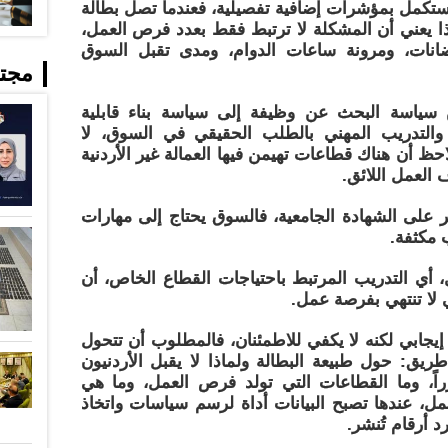
تُستكمل بمؤشرات إضافية تفصيلية، فعندما تصل بطالة
أردنيات إلى حوالي 33%، فهذا يعني أن المشكلة لا ترتبط فقط بعدد فرص العمل،
لحضانات، ومرونة ساعات الدوام، ومدى تقبل السوق
مجت
من سياسة البحث عن وظيفة إلى سياسة بناء قابلية
 والتدريب المهني بالطلب الحقيقي في السوق، لا
حظ أن هناك قطاعات تهيمن فيها العمالة غير الأردنية
العمل اللائق.
ر على الشهادة الجامعية، فالسوق يحتاج إلى مهارات
 مكثفة.
 أي التدريب المرتبط باحتياجات القطاع الخاص، أن
ي لا تنتهي بفرصة عمل.
إيجابي لكنه لا يكفي للاطمئنان، فالمطلوب أن تتحول
يق: حول طبيعة البطالة ولماذا لا يقبل الأردنيون
اً، وما القطاعات التي تولد فرص العمل، وما هي
مل، عندها تصبح البيانات أداة لرسم سياسات واتخاذ
 أرقام تُنشر.