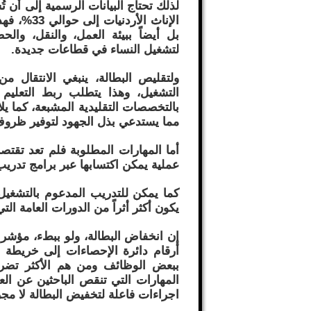
لذلك تحتاج البيانات الرسمية إلى أن 
الإناث ال
بل أيضاً ببيئة العمل، والنقل، وا
لتشغيل النساء في قطاعات جديدة.
ولتقليص البطالة، ينبغي الانتقال 
التشغيل، وهذا يتطلب ربط التعليم
بالتخصصات التقليدية المشبعة، كما يلا
مما يستدعي بذل الجهود لتوفير ظروف 
أما المهارات المطلوبة فلم تعد تقتص
عملية يمكن اكتسابها عبر برامج تدريب
كما يمكن للتدريب المدعوم بالتشغيل،
يكون أكثر أثراً من الدورات العامة الت
إن انخفاض البطالة، ولو ببطء، مؤشر 
أرقام دائرة الإحصاءات إلى خريطة طر
ببعض الوظائف ومن هم الأكثر تضرر
المهارات التي تنقص الباحثين عن الع
اجراءات فاعلة لتخفيض البطالة لا مجرد